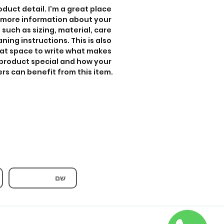
oduct detail. I'm a great place 
 more information about your 
such as sizing, material, care 
ning instructions. This is also 
at space to write what makes 
 product special and how your 
s can benefit from this item.
ל
הרברט סמואל 2 | ירושלים