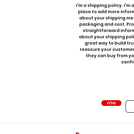
I'm a shipping policy. I'm 
place to add more infor
about your shipping me
packaging and cost. Pro
straightforward infor
about your shipping polic
great way to build tru
reassure your customer
they can buy from yo
confi
ם
שלח