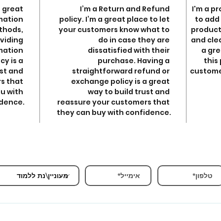
a great 
I’m a Return and Refund 
I'm a pr
mation 
policy. I’m a great place to let 
to add
thods, 
your customers know what to 
product 
viding 
do in case they are 
and clea
mation 
dissatisfied with their 
a gre
y is a 
purchase. Having a 
this
st and 
straightforward refund or 
customer
s that 
exchange policy is a great 
u with 
way to build trust and 
dence.
reassure your customers that 
they can buy with confidence.
הרשמה ובירורים מוזמנים להשאיר פרטים ונחזור אליכם בהקד