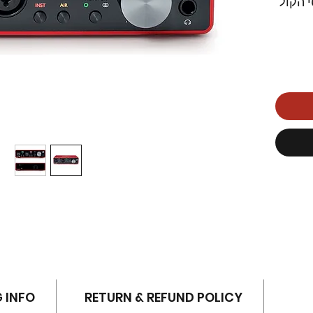
 הקול 
 קול 
השני 
אלה 
כותי.
G INFO
RETURN & REFUND POLICY