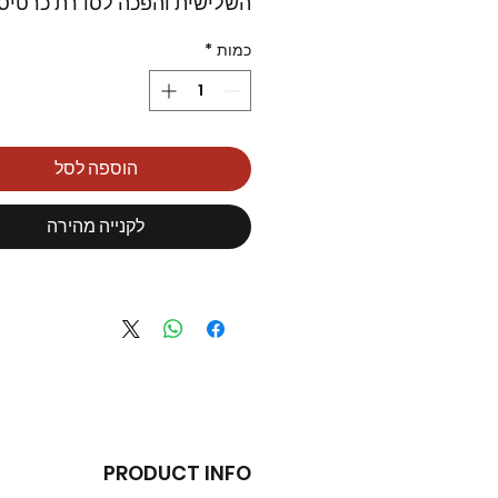
השלישית והפכה לסדרת כרטיסי
הפופולרית והנמכרת בעולם.
כמות
*
ה- Scarlett 2i2 הוא כרטיס
מצוין (-הנמכר ביותר בעולם!), 
בסדרה ונועד לאולפנים ביתיים, 
מפיקים ניידים, זמרים יוצרים ול
הוספה לסל
שרוצים כרטיס קול קומפקטי ואי
לקנייה מהירה
PRODUCT INFO