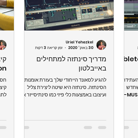
Uriel Yehezkel
30 באוק׳ 2020
זמן קריאה 3 דקות
 11 מה חדש? Ableton
מדריך סינתזה למתחילים
קיצ
באייבלטון
on
ן 11 החדשה העתידה
להגיע לסאונד הייחודי שלך בעזרת אומנות
חסו
. כל מה שחדש
הסינתזה. סינתזה היא שיטה ליצירת צליל
קיצו
ועיצובו באמצעות כלי פיזי כמו סינתיסייזר או
לתהל
תוכנה(VST). בדרך...
זרימ