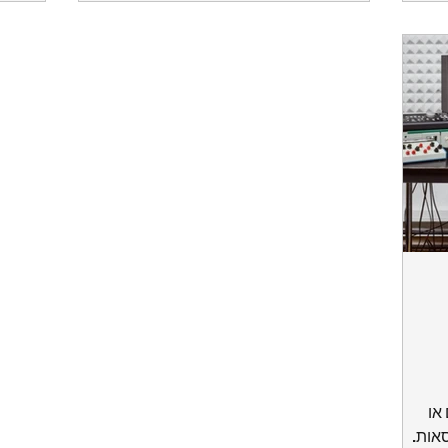
או
סאות.