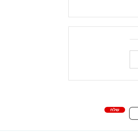
קבצי מידי בחינם - FREE MIDI
ם
שלח