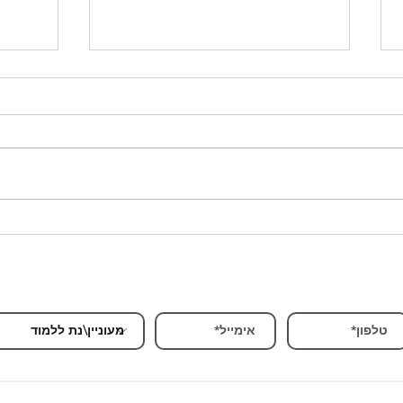
שוקלים לקנות מחשב לאולפן הביתי
או לדיג'יי? הנה כל מה שאתם צריכים
FILES
לדעת
הרשמה ובירורים מוזמנים להשאיר פרטים ונחזור אליכם בהקד