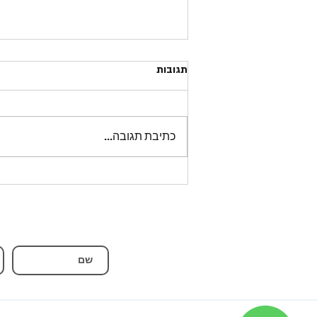
תגובות
כתיבת תגובה...
איזה אוזניות לבחור? לאולפן ,
לדיג'יי? ומה ההבדלים?
ל